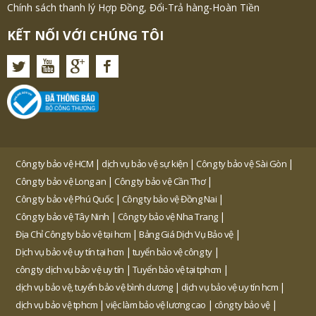
Chính sách thanh lý Hợp Đồng, Đổi-Trả hàng-Hoàn Tiền
KẾT NỐI VỚI CHÚNG TÔI
|
|
|
Công ty bảo vệ HCM
dịch vụ bảo vệ sự kiện
Công ty bảo vệ Sài Gòn
|
|
Công ty bảo vệ Long an
Công ty bảo vệ Cần Thơ
|
|
Công ty bảo vệ Phú Quốc
Công ty bảo vệ Đồng Nai
|
|
Công ty bảo vệ Tây Ninh
Công ty bảo vệ Nha Trang
|
|
Địa Chỉ Công ty bảo vệ tại hcm
Bảng Giá Dịch Vụ Bảo vệ
|
|
Dịch vụ bảo vệ uy tín tại hcm
tuyển bảo vệ công ty
|
|
công ty dịch vụ bảo vệ uy tín
Tuyển bảo vệ tại tphcm
|
|
dịch vụ bảo vệ, tuyển bảo vệ bình dương
dịch vụ bảo vệ uy tín hcm
|
|
|
dịch vụ bảo vệ tphcm
việc làm bảo vệ lương cao
công ty bảo vệ