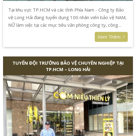
Tại khu vực TP.HCM và các tỉnh Phía Nam - Công ty Bảo
vệ Long Hải đang tuyển dụng 100 nhân viên bảo vệ NAM,
NỮ làm việc tại các mục tiêu văn phòng công ty, công
trình, shop, công trường,... lương từ 5.000.000 VNĐ đến
Xem Thêm
10.000.00 VNĐ, các mục tiêu đều có nhà đội miễn phí cho
nhân viên ở lại (bao ở), bao ăn tùy mục tiêu.
TUYỂN ĐỘI TRƯỞNG BẢO VỆ CHUYÊN NGHIỆP TẠI
TP.HCM – LONG HẢI