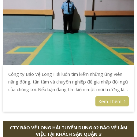
Công ty Bảo Vệ Long Hải luôn tìm kiếm những ứng viên
năng động, tận tâm và chuyên nghiệp để gia nhập đội ngũ
của chúng tôi. Nếu bạn đang tìm kiếm một môi trường làm
việc ổn định, có cơ hội thăng tiến và được đào tạo bài bản,
Xem Thêm
chúng tôi chính là nơi dành cho bạn!
CTY BẢO VỆ LONG HẢI TUYỂN DỤNG 02 BẢO VỆ LÀM
VIỆC TẠI KHÁCH SẠN QUẬN 3