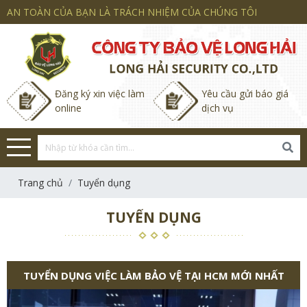
AN TOÀN CỦA BẠN LÀ TRÁCH NHIỆM CỦA CHÚNG TÔI
Đăng ký xin việc làm
Yêu cầu gửi báo giá
online
dịch vụ
Trang chủ
Tuyển dụng
TUYỂN DỤNG
TUYỂN DỤNG VIỆC LÀM BẢO VỆ TẠI HCM MỚI NHẤT