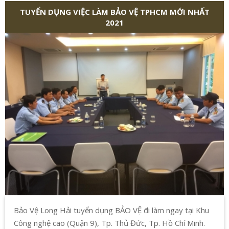
TUYỂN DỤNG VIỆC LÀM BẢO VỆ TPHCM MỚI NHẤT
2021
Bảo Vệ Long Hải tuyển dụng BẢO VỆ đi làm ngay tại Khu
Công nghệ cao (Quận 9), Tp. Thủ Đức, Tp. Hồ Chí Minh.