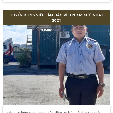
TUYỂN DỤNG VIỆC LÀM BẢO VỆ TPHCM MỚI NHẤT
2021
Công ty hiện đang cung cấp dịch vụ bảo vệ cho các mô