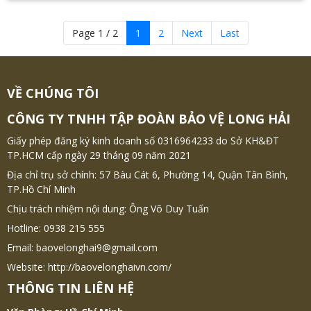
Page 1 / 2
1
2
Next
Last
VỀ CHÚNG TÔI
CÔNG TY TNHH TẬP ĐOÀN BẢO VỆ LONG HẢI
Giấy phép đăng ký kinh doanh số 0316964233 do Sở KH&ĐT
TP.HCM cấp ngày 29 tháng 09 năm 2021
Địa chỉ trụ sở chính: 57 Bàu Cát 6, Phường 14, Quận Tân Bình,
TP.Hồ Chí Minh
Chịu trách nhiệm nội dung: Ông Võ Duy Tuấn
Hotline: 0938 215 555
Email: baovelonghai9@gmail.com
Website: http://baovelonghaivn.com/
THÔNG TIN LIÊN HỆ