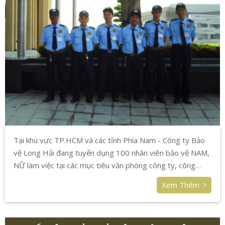
Tại khu vực TP.HCM và các tỉnh Phía Nam - Công ty Bảo
vệ Long Hải đang tuyển dụng 100 nhân viên bảo vệ NAM,
NỮ làm việc tại các mục tiêu văn phòng công ty, công
trình, shop, công trường,... lương từ 5.000.000 VNĐ đến
Xem Thêm
10.000.00 VNĐ, các mục tiêu đều có nhà đội miễn phí cho
nhân viên ở lại (bao ở), bao ăn tùy mục tiêu.