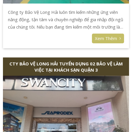
Công ty Bảo Vệ Long Hải luôn tìm kiếm những ứng viên
năng động, tận tâm và chuyên nghiệp để gia nhập đội ngũ
của chúng tôi. Nếu bạn đang tìm kiếm một môi trường làm
việc ổn định, có cơ hội thăng tiến và được đào tạo bài bản,
Xem Thêm
chúng tôi chính là nơi dành cho bạn!
CTY BẢO VỆ LONG HẢI TUYỂN DỤNG 02 BẢO VỆ LÀM
VIỆC TẠI KHÁCH SẠN QUẬN 3