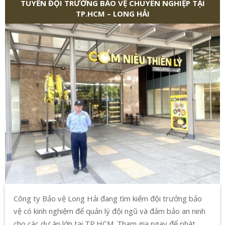
TUYỂN ĐỘI TRƯỞNG BẢO VỆ CHUYÊN NGHIỆP TẠI
TP.HCM – LONG HẢI
Công ty Bảo vệ Long Hải đang tìm kiếm đội trưởng bảo
vệ có kinh nghiệm để quản lý đội ngũ và đảm bảo an ninh
cho các dự án lớn tại TP.HCM. Tham gia ngay để phát