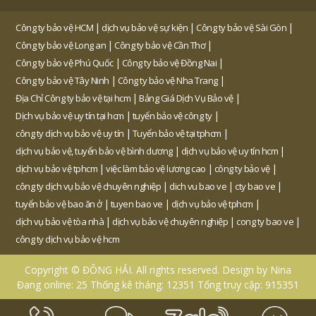
|
|
|
Công ty bảo vệ HCM
dịch vụ bảo vệ sự kiện
Công ty bảo vệ Sài Gòn
|
|
Công ty bảo vệ Long an
Công ty bảo vệ Cần Thơ
|
|
Công ty bảo vệ Phú Quốc
Công ty bảo vệ Đồng Nai
|
|
Công ty bảo vệ Tây Ninh
Công ty bảo vệ Nha Trang
|
|
Địa Chỉ Công ty bảo vệ tại hcm
Bảng Giá Dịch Vụ Bảo vệ
|
|
Dịch vụ bảo vệ uy tín tại hcm
tuyển bảo vệ công ty
|
|
công ty dịch vụ bảo vệ uy tín
Tuyển bảo vệ tại tphcm
|
|
dịch vụ bảo vệ, tuyển bảo vệ bình dương
dịch vụ bảo vệ uy tín hcm
|
|
|
dịch vụ bảo vệ tphcm
việc làm bảo vệ lương cao
công ty bảo vệ
|
|
|
công ty dịch vụ bảo vệ chuyên nghiệp
dich vu bao ve
cty bao ve
|
|
|
tuyển bảo vệ bao ăn ở
tuyen bao ve
dịch vụ bảo vệ tphcm
|
|
|
dịch vụ bảo vệ tòa nhà
dịch vụ bảo vệ chuyên nghiệp
cong ty bao ve
công ty dịch vụ bảo vệ hcm
Copyright © ĐÔNG HẢI. All rights reserved. Design by Nina
Đang online: 25
Thống kê tháng: 12351
Tổng truy cập: 915351