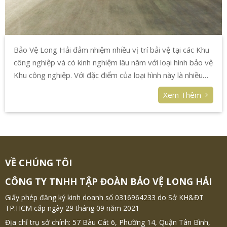
Bảo Vệ Long Hải đảm nhiệm nhiều vị trí bải vệ tại các Khu
công nghiệp và có kinh nghiệm lâu năm với loại hình bảo vệ
Khu công nghiệp. Với đặc điểm của loại hình này là nhiều
công nhân ra vào thường xuyên với lượng xe cộ khá lớn
Xem Thêm
nên công tác bảo vệ khu công nghiệp cũng có những đặc
thù riêng.
VỀ CHÚNG TÔI
CÔNG TY TNHH TẬP ĐOÀN BẢO VỆ LONG HẢI
Giấy phép đăng ký kinh doanh số 0316964233 do Sở KH&ĐT
TP.HCM cấp ngày 29 tháng 09 năm 2021
Địa chỉ trụ sở chính: 57 Bàu Cát 6, Phường 14, Quận Tân Bình,