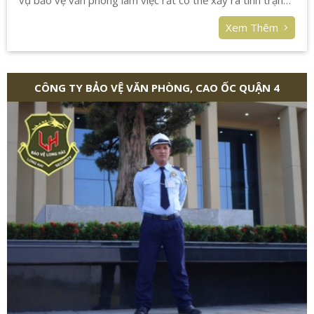
vụ bảo vệ văn phòng làm việc rất có thể xảy ra tình trạng
mất cắp ở khu vực này sẽ ngày càng tăng.
Xem Thêm
CÔNG TY BẢO VỆ VĂN PHÒNG, CAO ỐC QUẬN 4