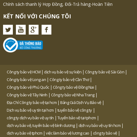
Chính sách thanh lý Hợp Đồng, Đổi-Trả hàng-Hoàn Tiền
KẾT NỐI VỚI CHÚNG TÔI
|
|
|
Công ty bảo vệ HCM
dịch vụ bảo vệ sự kiện
Công ty bảo vệ Sài Gòn
|
|
Công ty bảo vệ Long an
Công ty bảo vệ Cần Thơ
|
|
Công ty bảo vệ Phú Quốc
Công ty bảo vệ Đồng Nai
|
|
Công ty bảo vệ Tây Ninh
Công ty bảo vệ Nha Trang
|
|
Địa Chỉ Công ty bảo vệ tại hcm
Bảng Giá Dịch Vụ Bảo vệ
|
|
Dịch vụ bảo vệ uy tín tại hcm
tuyển bảo vệ công ty
|
|
công ty dịch vụ bảo vệ uy tín
Tuyển bảo vệ tại tphcm
|
|
dịch vụ bảo vệ, tuyển bảo vệ bình dương
dịch vụ bảo vệ uy tín hcm
|
|
|
dịch vụ bảo vệ tphcm
việc làm bảo vệ lương cao
công ty bảo vệ