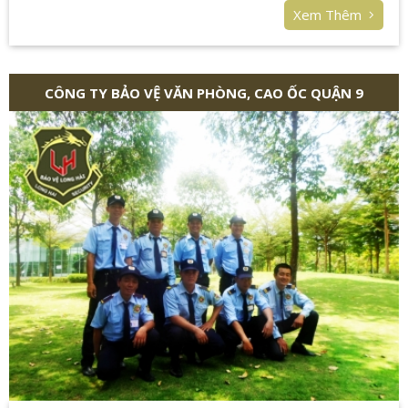
huấn luyện, có trình độ, cũng như thành thạo về các kĩ
Xem Thêm
năng giao tiếp. Nhân viên bảo vệ được tập huấn võ thuật
và xử lí tình huống thành thạo phòng những trường hợp
bất ngờ sẽ xảy ra.
CÔNG TY BẢO VỆ VĂN PHÒNG, CAO ỐC QUẬN 9