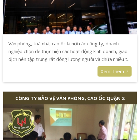
Văn phòng, toà nhà, cao ốc là nơi các công ty, doanh
nghiệp chọn để thực hiện các hoạt động kinh doanh, giao
dịch nên tập trung rất đông lượng người và chứa nhiều tài
sản. Để bảo vệ an toàn cho người và tài sản, duy trì nội
Xem Thêm
quy công ty thì bắt buộc phải có bảo vệ văn phòng, tòa
nhà, cao ốc.
CÔNG TY BẢO VỆ VĂN PHÒNG, CAO ỐC QUẬN 2