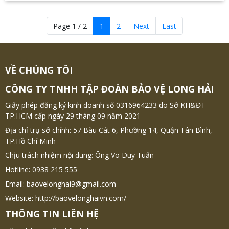
Page 1 / 2
1
2
Next
Last
VỀ CHÚNG TÔI
CÔNG TY TNHH TẬP ĐOÀN BẢO VỆ LONG HẢI
Giấy phép đăng ký kinh doanh số 0316964233 do Sở KH&ĐT
TP.HCM cấp ngày 29 tháng 09 năm 2021
Địa chỉ trụ sở chính: 57 Bàu Cát 6, Phường 14, Quận Tân Bình,
TP.Hồ Chí Minh
Chịu trách nhiệm nội dung: Ông Võ Duy Tuấn
Hotline: 0938 215 555
Email: baovelonghai9@gmail.com
Website: http://baovelonghaivn.com/
THÔNG TIN LIÊN HỆ