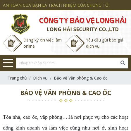
AN TOÀN CỦA BẠN LÀ TRÁCH NHIỆM CỦA CHÚNG TÔI
Đăng ký xin việc làm
Yêu cầu gửi báo giá
online
dịch vụ
Trang chủ
Dịch vụ
Bảo vệ Văn phòng & Cao ốc
BẢO VỆ VĂN PHÒNG & CAO ỐC
Tòa nhà, cao ốc, văp phòng….là nơi phục vụ cho các hoạt
động kinh doanh và làm việc cũng như nơi ở, sinh hoạt