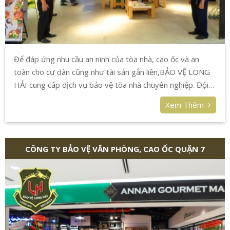
Để đáp ứng nhu cầu an ninh của tòa nhà, cao ốc và an
toàn cho cư dân cũng như tài sản gắn liền,BẢO VỆ LONG
HẢI cung cấp dịch vụ bảo vệ tòa nhà chuyên nghiệp. Đội
ngũ nhân viên bảo vệ được nghiệp vụ bài bản, cam kết
Xem Thêm
đáp ứng tất cả yêu cầu của quý khách hàng.
CÔNG TY BẢO VỆ VĂN PHÒNG, CAO ỐC QUẬN 7