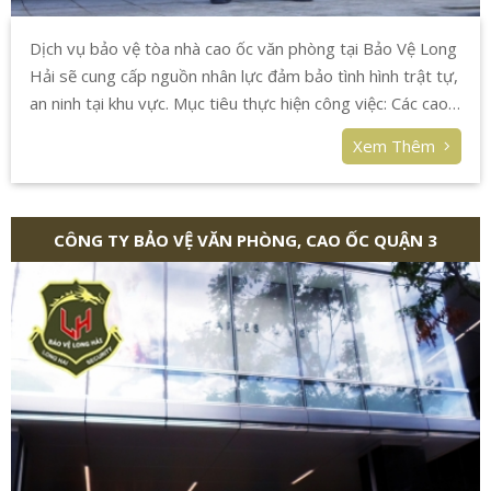
Dịch vụ bảo vệ tòa nhà cao ốc văn phòng tại Bảo Vệ Long
Hải sẽ cung cấp nguồn nhân lực đảm bảo tình hình trật tự,
an ninh tại khu vực. Mục tiêu thực hiện công việc: Các cao
ốc nằm trong trung tâm thành phố. Dân cư đông đúc.
Xem Thêm
Hoặc các khu vực bất ổn về an ninh.
CÔNG TY BẢO VỆ VĂN PHÒNG, CAO ỐC QUẬN 3