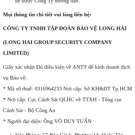
để được Công Ty hướng dẫn.
Mọi thông tin chi tiết vui lòng liên hệ:
CÔNG TY TNHH TẬP ĐOÀN BẢO VỆ LONG HẢI
(LONG HAI GROUP SECURITY COMPANY
LIMITED)
Giấy xác nhận Đủ điều kiện về ANTT để kinh doanh dịch
vụ Bảo vệ:
* Mã số thuế: 0316964233 Nơi cấp: Sở KH&ĐT Tp.HCM
* Nơi cấp: Cục Cảnh Sát QLHC về TTXH - Tổng cục
Cảnh Sát - Bộ Công An
* Người đại diện: Ông VÕ DUY TUẤN
Văn Phòng: 57 Bàu Cát 6, Phường 14, Quận Tân