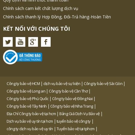
Chính sách cam kết chất lượng dịch vụ
Chính sách thanh lý Hợp Đồng, Đổi-Trả hàng-Hoàn Tiền
KẾT NỐI VỚI CHÚNG TÔI
|
|
|
Công ty bảo vệ HCM
dịch vụ bảo vệ sự kiện
Công ty bảo vệ Sài Gòn
|
|
Công ty bảo vệ Long an
Công ty bảo vệ Cần Thơ
|
|
Công ty bảo vệ Phú Quốc
Công ty bảo vệ Đồng Nai
|
|
Công ty bảo vệ Tây Ninh
Công ty bảo vệ Nha Trang
|
|
Địa Chỉ Công ty bảo vệ tại hcm
Bảng Giá Dịch Vụ Bảo vệ
|
|
Dịch vụ bảo vệ uy tín tại hcm
tuyển bảo vệ công ty
|
|
công ty dịch vụ bảo vệ uy tín
Tuyển bảo vệ tại tphcm