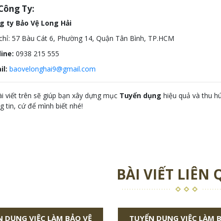
 Công Ty:
g ty Bảo Vệ Long Hải
chỉ: 57 Bàu Cát 6, Phường 14, Quận Tân Bình, TP.HCM
ine:
0938 215 555
il:
baovelonghai9@gmail.com
i viết trên sẽ giúp bạn xây dựng mục
Tuyển dụng
hiệu quả và thu hú
 tin, cứ để mình biết nhé!
BÀI VIẾT LIÊN
 DỤNG VIỆC LÀM BẢO VỆ
TUYỂN DỤNG VIỆC LÀM 