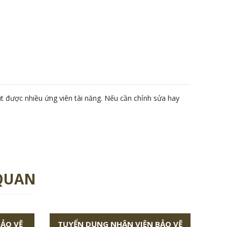
t được nhiều ứng viên tài năng. Nếu cần chỉnh sửa hay
 QUAN
BẢO VỆ
TUYỂN DỤNG NHÂN VIÊN BẢO VỆ