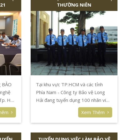
21
THƯỜNG NIÊN
g BẢO
Tại khu vực TP.HCM và các tỉnh
 nghệ
Phía Nam - Công ty Bảo vệ Long
 Tp. Hồ
Hải đang tuyển dụng 100 nhân viên
bảo vệ NAM, NỮ làm việc tại các
Thêm
Xem Thêm
mục tiêu văn phòng công ty, công
trình, shop, công trường,... lương từ
5.000.000 VNĐ đến 10.000.00
TUYỂN
VNĐ, các mục tiêu đều có nhà đội
TUYỂN DỤNG VIỆC LÀM BẢO VỆ