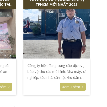
ỆC TẠI
TPHCM MỚI NHẤT 2021
miễn phí cho nhân viên ở lại (bao ở),
3
bao ăn tùy mục tiêu.
 ngoài
Công ty hiện đang cung cấp dịch vụ
hẻ xe
bảo vệ cho các mô hình: Nhà máy, xí
nghiệp, tòa nhà, căn hộ, khu dân cư,
ngân hàng, khu biệt thự, bệnh viện,
Thêm
Xem Thêm
trường học, công trường, nhà mẫu
dự án, …