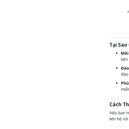
Tại Sao
Môi
làm 
Đào
đào 
Phú
miễn
Cách Th
Nếu bạn mu
liên hệ vớ