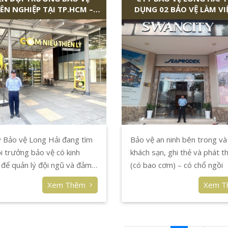
ÊN NGHIỆP TẠI TP.HCM –
DỤNG 02 BẢO VỆ LÀM VI
LONG HẢI
KHÁCH SẠN QUẬN 
 Bảo vệ Long Hải đang tìm
Bảo vệ an ninh bên trong và
i trưởng bảo vệ có kinh
khách sạn, ghi thẻ và phát t
để quản lý đội ngũ và đảm
(có bao cơm) – có chổ ngồi
ninh cho các dự án lớn tại
Xem Thêm
Xem 
. Tham gia ngay để phát
ự nghiệp!