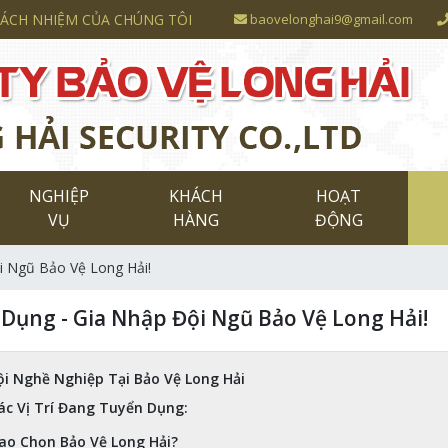
RÁCH NHIỆM CỦA CHÚNG TÔI
baovelonghai9@gmail.com
NGHIỆP
KHÁCH
HOẠT
VỤ
HÀNG
ĐỘNG
i Ngũ Bảo Vệ Long Hải!
Dụng - Gia Nhập Đội Ngũ Bảo Vệ Long Hải!
ội Nghề Nghiệp Tại Bảo Vệ Long Hải
ác Vị Trí Đang Tuyển Dụng:
Sao Chọn Bảo Vệ Long Hải?