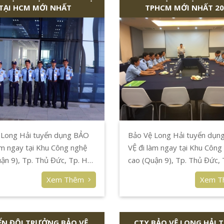
TẠI HCM MỚI NHẤT
TPHCM MỚI NHẤT 20
 Long Hải tuyển dụng BẢO
Bảo Vệ Long Hải tuyển dụn
àm ngay tại Khu Công nghệ
VỆ đi làm ngay tại Khu Công
ận 9), Tp. Thủ Đức, Tp. Hồ
cao (Quận 9), Tp. Thủ Đức,
h.
Chí Minh.
Xem Thêm
Xem 
ỂN ĐỘI TRƯỞNG BẢO VỆ
CTY BẢO VỆ LONG HẢI 