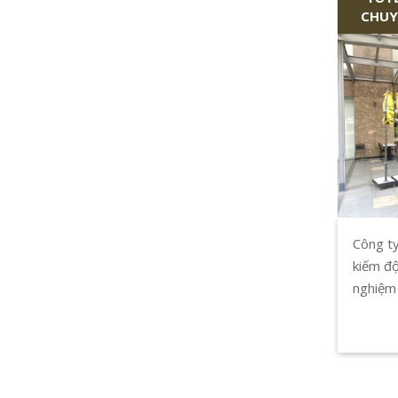
CHUY
Công ty
kiếm độ
nghiệm 
bảo an 
TP.HCM
triển s