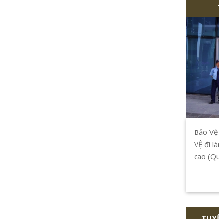
Bảo Vệ
VỆ đi l
cao (Qu
Chí Min
TUY