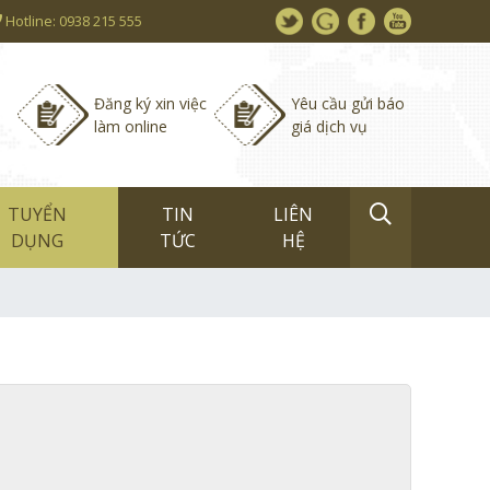
Hotline: 0938 215 555
Đăng ký xin việc
Yêu cầu gửi báo
làm online
giá dịch vụ
TUYỂN
TIN
LIÊN
DỤNG
TỨC
HỆ