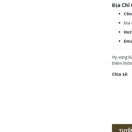
Địa Chỉ
Côn
Địa 
Hotl
Ema
Hy vọng bà
thêm thông
Chia sẻ:
TUYỂN