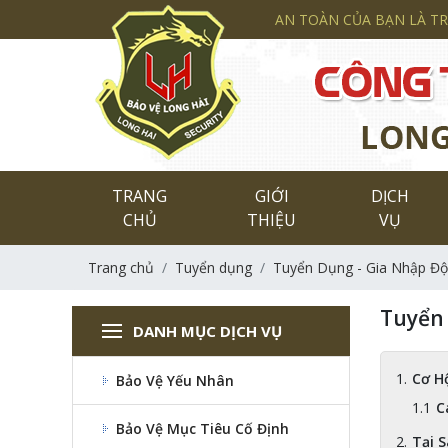
AN TOÀN CỦA BẠN LÀ T
TRANG
GIỚI
DỊCH
CHỦ
THIỆU
VỤ
Trang chủ
Tuyển dụng
Tuyển Dụng - Gia Nhập Độ
Tuyển 
DANH MỤC DỊCH VỤ
Cơ H
Bảo Vệ Yếu Nhân
C
Bảo Vệ Mục Tiêu Cố Định
Tại 