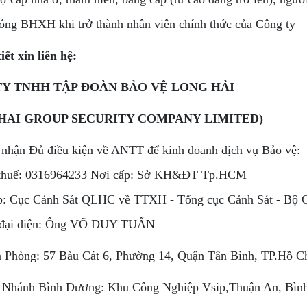
óng BHXH khi trở thành nhân viên chính thức của Công ty
iết xin liên hệ:
Y TNHH TẬP ĐOÀN BẢO VỆ LONG HẢI
HAI GROUP SECURITY COMPANY LIMITED)
 nhận Đủ điều kiện về ANTT để kinh doanh dịch vụ Bảo vệ:
 thuế: 0316964233 Nơi cấp: Sở KH&ĐT Tp.HCM
p: Cục Cảnh Sát QLHC về TTXH - Tổng cục Cảnh Sát - Bộ
 đại diện: Ông VÕ DUY TUẤN
 Phòng: 57 Bàu Cát 6, Phường 14, Quận Tân Bình, TP.Hồ 
 Nhánh Bình Dương: Khu Công Nghiệp Vsip,Thuận An, Bìn