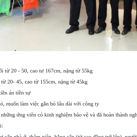
:
i từ 20 - 50, cao tư 167cm, nặng từ 55kg
 từ 20- 45, cao từ 155cm, nặng từ 45kg
iền án tiền sự
ó, muốn làm việc gắn bó lâu dài với công ty
n những ứng viên có kinh nghiệm bảo vệ và đã hoàn thành ngh
i:
ợ cấp nhà ở, thâm niên, bằng cấp (từ cao đẳng trở lên), ngườ