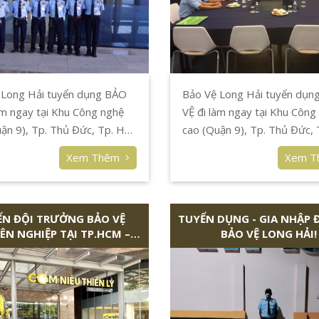
 Long Hải tuyển dụng BẢO
Bảo Vệ Long Hải tuyển dụn
àm ngay tại Khu Công nghệ
VỆ đi làm ngay tại Khu Công
ận 9), Tp. Thủ Đức, Tp. Hồ
cao (Quận 9), Tp. Thủ Đức,
h.
Chí Minh.
Xem Thêm
Xem 
ỂN ĐỘI TRƯỞNG BẢO VỆ
TUYỂN DỤNG - GIA NHẬP 
ÊN NGHIỆP TẠI TP.HCM –
BẢO VỆ LONG HẢI!
LONG HẢI