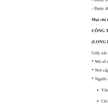
- Được đ
Mọi chi t
CÔNG T
(LONG 
Giấy xác
* Mã số
* Nơi cấ
* Người
Văn
Chi