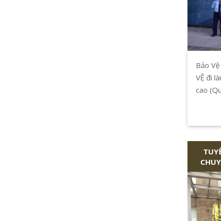
Bảo Vệ
VỆ đi l
cao (Qu
Chí Min
TUY
CHUY