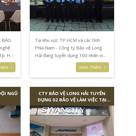
g BẢO
Tại khu vực TP.HCM và các tỉnh
 nghệ
Phía Nam - Công ty Bảo vệ Long
 Tp. Hồ
Hải đang tuyển dụng 100 nhân viên
bảo vệ NAM, NỮ làm việc tại các
Thêm
Xem Thêm
mục tiêu văn phòng công ty, công
trình, shop, công trường,... lương từ
5.000.000 VNĐ đến 10.000.00
ĐỘI NGŨ
VNĐ, các mục tiêu đều có nhà đội
CTY BẢO VỆ LONG HẢI TUYỂN
DỤNG 02 BẢO VỆ LÀM VIỆC TẠI
miễn phí cho nhân viên ở lại (bao ở),
KHÁCH SẠN QUẬN 3
bao ăn tùy mục tiêu.