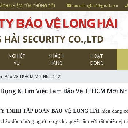
RÁCH NHIỆM CỦA CHÚNG TÔI
baovelonghai9@gmail.com
NGHIỆP
KHÁCH
HOẠT
VỤ
HÀNG
ĐỘNG
àm Bảo Vệ TPHCM Mới Nhất 2021
Dụng & Tìm Việc Làm Bảo Vệ TPHCM Mới Nh
TY TNHH TẬP ĐOÀN BẢO VỆ LONG HẢI
hiện đang c
chào đón những người có ý chí, quyết tâm với rất nhiều vị t