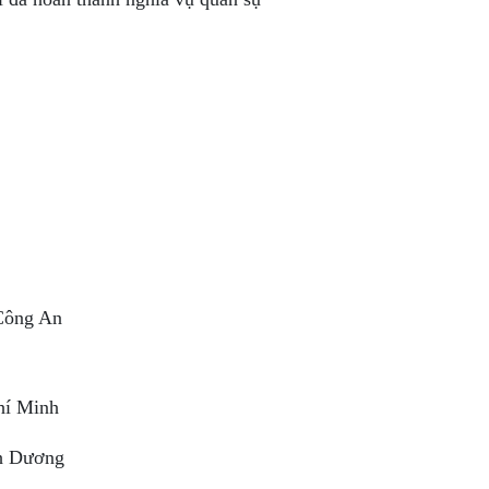
 Công An
Chí Minh
h Dương