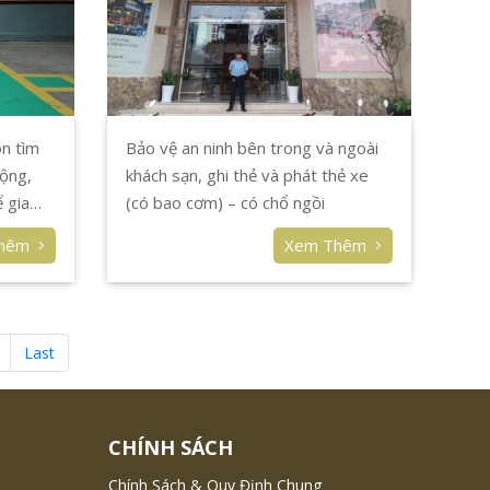
ôn tìm
Bảo vệ an ninh bên trong và ngoài
ộng,
khách sạn, ghi thẻ và phát thẻ xe
 gia
(có bao cơm) – có chổ ngồi
 Nếu
Thêm
Xem Thêm
 trường
thăng
n, chúng
Last
CHÍNH SÁCH
Chính Sách & Quy Định Chung