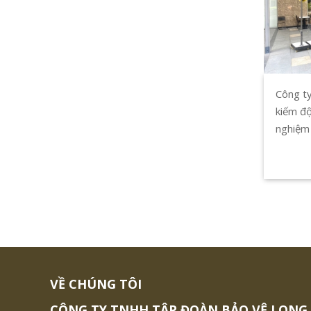
Công ty
kiếm độ
nghiệm 
bảo an 
TP.HCM
triển s
VỀ CHÚNG TÔI
CÔNG TY TNHH TẬP ĐOÀN BẢO VỆ LONG 