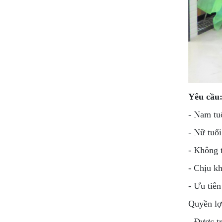
Yêu cầu
- Nam tuổ
- Nữ tuổi
- Không t
- Chịu kh
- Ưu tiê
Quyền lợ
- Được tr