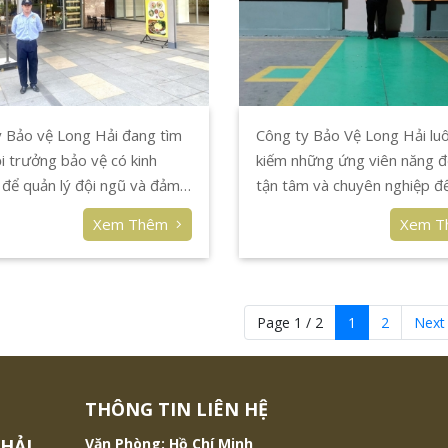
 Bảo vệ Long Hải đang tìm
Công ty Bảo Vệ Long Hải lu
i trưởng bảo vệ có kinh
kiếm những ứng viên năng đ
để quản lý đội ngũ và đảm
tận tâm và chuyên nghiệp để
ninh cho các dự án lớn tại
nhập đội ngũ của chúng tôi.
Xem Thêm
Xem 
. Tham gia ngay để phát
bạn đang tìm kiếm một môi
ự nghiệp!
làm việc ổn định, có cơ hội 
tiến và được đào tạo bài bả
tôi chính là nơi dành cho bạn!
Page 1 / 2
1
2
Next
THÔNG TIN LIÊN HỆ
HẢI
Văn Phòng: Hồ Chí Minh