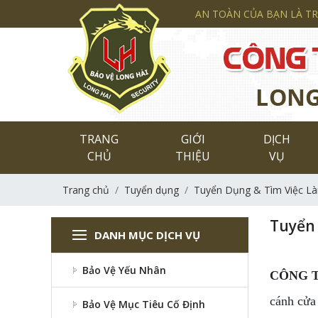
AN TOÀN CỦA BẠN LÀ T
TRANG
GIỚI
DỊCH
CHỦ
THIỆU
VỤ
Trang chủ
Tuyển dụng
Tuyển Dụng & Tìm Việc L
Tuyển 
DANH MỤC DỊCH VỤ
Bảo Vệ Yếu Nhân
CÔNG 
cánh cửa 
Bảo Vệ Mục Tiêu Cố Định