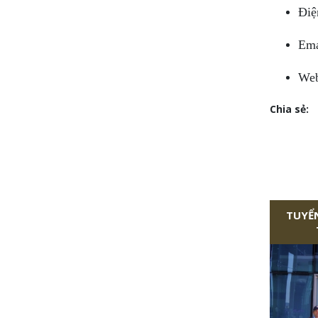
Điệ
Ema
Web
Chia sẻ:
TUYỂN