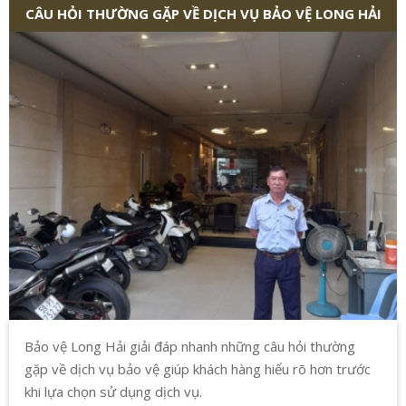
CÂU HỎI THƯỜNG GẶP VỀ DỊCH VỤ BẢO VỆ LONG HẢI
Bảo vệ Long Hải giải đáp nhanh những câu hỏi thường
gặp về dịch vụ bảo vệ giúp khách hàng hiểu rõ hơn trước
khi lựa chọn sử dụng dịch vụ.