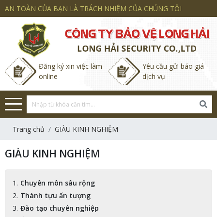
AN TOÀN CỦA BẠN LÀ TRÁCH NHIỆM CỦA CHÚNG TÔI
Đăng ký xin việc làm
Yêu cầu gửi báo giá
online
dịch vụ
Trang chủ
GIÀU KINH NGHIỆM
GIÀU KINH NGHIỆM
Chuyên môn sâu rộng
Thành tựu ấn tượng
Đào tạo chuyên nghiệp