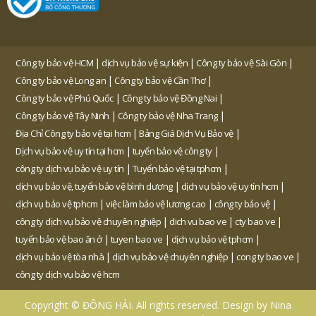
|
|
|
Công ty bảo vệ HCM
dịch vụ bảo vệ sự kiện
Công ty bảo vệ Sài Gòn
|
|
Công ty bảo vệ Long an
Công ty bảo vệ Cần Thơ
|
|
Công ty bảo vệ Phú Quốc
Công ty bảo vệ Đồng Nai
|
|
Công ty bảo vệ Tây Ninh
Công ty bảo vệ Nha Trang
|
|
Địa Chỉ Công ty bảo vệ tại hcm
Bảng Giá Dịch Vụ Bảo vệ
|
|
Dịch vụ bảo vệ uy tín tại hcm
tuyển bảo vệ công ty
|
|
công ty dịch vụ bảo vệ uy tín
Tuyển bảo vệ tại tphcm
|
|
dịch vụ bảo vệ, tuyển bảo vệ bình dương
dịch vụ bảo vệ uy tín hcm
|
|
|
dịch vụ bảo vệ tphcm
việc làm bảo vệ lương cao
công ty bảo vệ
|
|
|
công ty dịch vụ bảo vệ chuyên nghiệp
dich vu bao ve
cty bao ve
|
|
|
tuyển bảo vệ bao ăn ở
tuyen bao ve
dịch vụ bảo vệ tphcm
|
|
|
dịch vụ bảo vệ tòa nhà
dịch vụ bảo vệ chuyên nghiệp
cong ty bao ve
công ty dịch vụ bảo vệ hcm
Copyright © ĐÔNG HẢI. All rights reserved. Design by Nina