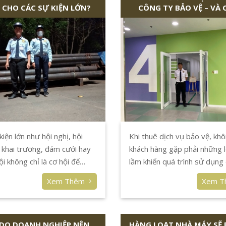
 CHO CÁC SỰ KIỆN LỚN?
CÔNG TY BẢO VỆ – VÀ 
TRÁNH
kiện lớn như hội nghị, hội
Khi thuê dịch vụ bảo vệ, khô
ễ khai trương, đám cưới hay
khách hàng gặp phải những lỗ
ội không chỉ là cơ hội để
lầm khiến quá trình sử dụng 
ghiệp hay tổ chức thể hiện
không được như mong đợi, h
Xem Thêm
Xem 
à còn là dịp để kết nối với
hơn là gặp phải các vấn đề v
àng và đối tác. Tuy nhiên,
ninh, tài sản. Để tránh những rủi ro
ự kiện này cũng tiềm ẩn
này, Công ty Bảo Vệ Long Hả
i ro về an ninh, đặc biệt khi
 DO DOANH NGHIỆP NÊN
chia sẻ 10 lỗi phổ biến khi c
HÀNG LOẠT NHÀ MÁY SẼ P