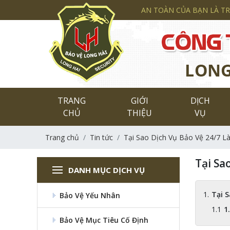
AN TOÀN CỦA BẠN LÀ T
TRANG
GIỚI
DỊCH
CHỦ
THIỆU
VỤ
Trang chủ
Tin tức
Tại Sao Dịch Vụ Bảo Vệ 24/7 L
Tại Sa
DANH MỤC DỊCH VỤ
Tại 
Bảo Vệ Yếu Nhân
1
Bảo Vệ Mục Tiêu Cố Định