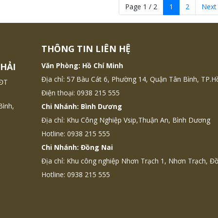
ng ty Bảo Vệ Long Hải sẽ
Page 1 / 2
1
2
Next
7 lý do thuyết phục vì sao các
ghiệp nên thuê dịch vụ bảo
ên nghiệp tại TP.HCM và
THÔNG TIN LIÊN HỆ
 vực khác, thay vì tự lo nhân
vệ.
HẢI
Văn Phòng: Hồ Chí Minh
Địa chỉ: 57 Bàu Cát 6, Phường 14, Quận Tân Bình, TP.H
&ĐT
Điện thoại: 0938 215 555
Bình,
Chi Nhánh: Bình Dương
Địa chỉ: Khu Công Nghiệp Vsip,Thuận An, Bình Dương
Hotline: 0938 215 555
Chi Nhánh: Đồng Nai
Địa chỉ: Khu công nghiệp Nhơn Trạch 1, Nhơn Trạch, Đ
Hotline: 0938 215 555