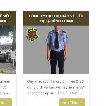
Ệ SIÊU
CÔNG TY DỊCH VỤ BẢO VỆ SIÊU
HẠNH
THỊ TẠI BÌNH CHÁNH
ồn nhân
Quý khách có nhu cầu tìm hiểu & sử
thực
dụng dịch vụ bảo vệ, hãy liên hệ với
 lý với
Phòng nghiệp vụ BẢO VỆ LONG
 để
HẢI để được tư vấn và có quyết
Thêm
Xem Thêm
 siêu
định chính xác trước khi triển khai