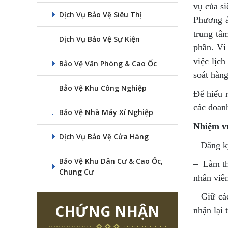
vụ của si
Dịch Vụ Bảo Vệ Siêu Thị
Phương á
trung tâ
Dịch Vụ Bảo Vệ Sự Kiện
phần. Vì
việc lịc
Bảo Vệ Văn Phòng & Cao Ốc
soát hàng
Bảo Vệ Khu Công Nghiệp
Để hiểu 
các doan
Bảo Vệ Nhà Máy Xí Nghiệp
Nhiệm v
Dịch Vụ Bảo Vệ Cửa Hàng
– Đăng ký
Bảo Vệ Khu Dân Cư & Cao Ốc,
– Làm thụ
Chung Cư
nhân viê
– Giữ các
CHỨNG NHẬN
nhận lại 