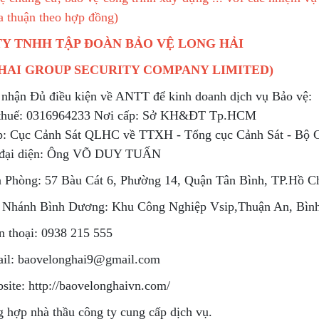
a thuận theo hợp đồng)
Y TNHH TẬP ĐOÀN BẢO VỆ LONG HẢI
HAI GROUP SECURITY COMPANY LIMITED)
 nhận Đủ điều kiện về ANTT để kinh doanh dịch vụ Bảo vệ:
 thuế: 0316964233 Nơi cấp: Sở KH&ĐT Tp.HCM
p: Cục Cảnh Sát QLHC về TTXH - Tổng cục Cảnh Sát - Bộ
 đại diện: Ông VÕ DUY TUẤN
 Phòng: 57 Bàu Cát 6, Phường 14, Quận Tân Bình, TP.Hồ 
 Nhánh Bình Dương: Khu Công Nghiệp Vsip,Thuận An, Bìn
n thoại: 0938 215 555
il: baovelonghai9@gmail.com
site: http://baovelonghaivn.com/
g hợp nhà thầu công ty cung cấp dịch vụ.