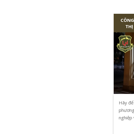
CÔNG 
THỊ
Hãy để
phương
nghiệp 
ứng hàn
cho đôn