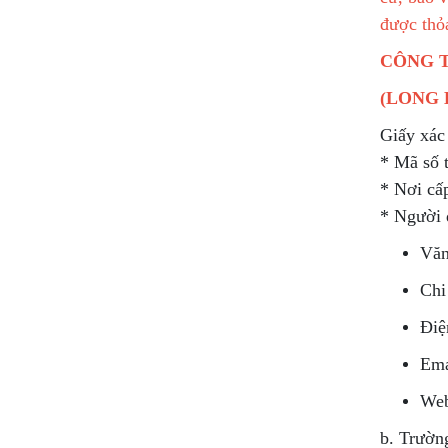
được thỏ
CÔNG T
(LONG 
Giấy xác
* Mã số
* Nơi cấ
* Người
Văn
Chi
Điệ
Ema
Web
b. Trườn