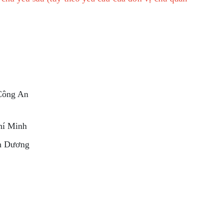
 Công An
Chí Minh
h Dương