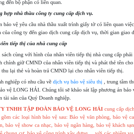
ng đến bộ phận có liên quan.
g hợp nhà thầu công ty cung cấp dịch vụ.
 bảo vệ yêu cầu nhà thầu xuất trình giấy tờ có liên quan việc
 của công ty đến giao dịch cung cấp dịch vụ, thời gian giao d
viên tiếp thị của nhà cung cấp
sách cùng với hình của nhân viên tiếp thị nhà cung cấp phải
 chính giữ CMND của nhân viên tiếp thị và phát thẻ tên cho 
 thu lại thẻ và hoàn trả CMND lại cho nhân viên tiếp thị.
h nghiệp có nhu cầu về
dịch vụ bảo vệ siêu thị
, trung tâm t
bảo vệ LONG HẢI. Chúng tôi sẽ khảo sát lập phương án bảo vệ
àn tài sản của Quý Doanh nghiệp.
Y TNHH TẬP ĐOÀN BẢO VỆ LONG HẢI
cung cấp dịch
 gồm các loại hình bảo vệ sau: Bảo vệ văn phòng, bảo vệ ca
ện, bảo vệ show ca nhạc, bảo vệ ngân hàng, bảo vệ khách sạn
ệ chung cư, bảo vệ công trình xây dựng ... với các nhiệm vụ