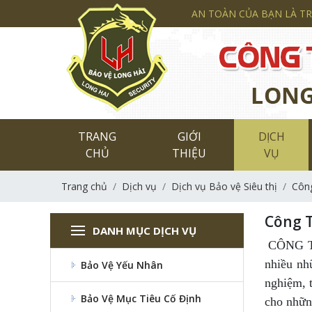
AN TOÀN CỦA BẠN LÀ T
TRANG
GIỚI
DỊCH
CHỦ
THIỆU
VỤ
Trang chủ
Dịch vụ
Dịch vụ Bảo vệ Siêu thị
Công
Công T
DANH MỤC DỊCH VỤ
CÔNG TY
nhiều n
Bảo Vệ Yếu Nhân
nghiệm, 
Bảo Vệ Mục Tiêu Cố Định
cho nhữn