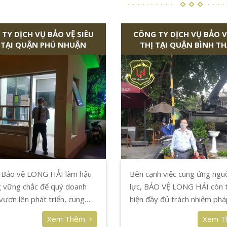
TY DỊCH VỤ BẢO VỆ SIÊU
CÔNG TY DỊCH VỤ BẢO V
 TẠI QUẬN PHÚ NHUẬN
THỊ TẠI QUẬN BÌNH T
 Bảo vệ LONG HẢI làm hậu
Bên cạnh việc cung ứng ngu
 vững chắc để quý doanh
lực, BẢO VỆ LONG HẢI còn 
vươn lên phát triển, cung
hiện đầy đủ trách nhiệm pháp
g hóa dịch vụ chất lượng
đơn vị đã được ký hợp đồng
Xem Thêm
Xem 
g đảo người tiêu dùng.
thực hiện tốt dịch vụ bảo vệ