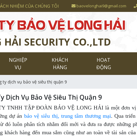
RÁCH NHIỆM CỦA CHÚNG TÔI
baovelonghai9@gmail.com
NGHIỆP
KHÁCH
HOẠT
VỤ
HÀNG
ĐỘNG
 ty dịch vụ bảo vệ siêu thị quận 9
y Dịch Vụ Bảo Vệ Siêu Thị Quận 9
 TNHH TẬP ĐOÀN BẢO VỆ LONG HẢI là một đơn vị hoạt độ
hững dự án
bảo vệ siêu thị, trung tâm thương mại
. Qua triển
từ đó luôn phân tích nhằm đổi mới và đưa ra được những p
g khách hàng đến mua sắm cũng như an toàn về tài sản của