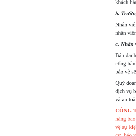
khách hà
b. Trườn
Nhân viện
nhân viên
c. Nhân 
Bản danh 
cổng hành
bảo vệ sẽ
Quý doan
dịch vụ 
và an to
CÔNG T
hàng bao
vệ sự ki
cư, bảo v