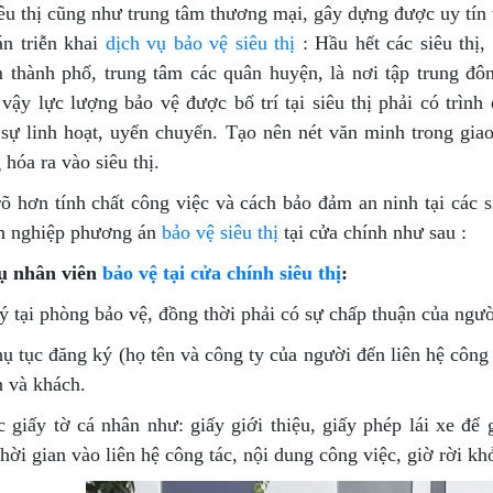
êu thị cũng như trung tâm thương mại, gây dựng được uy tín 
n triễn khai
dịch vụ bảo vệ siêu thị
: Hầu hết các siêu thị,
m thành phố, trung tâm các quân huyện, là nơi tập trung đô
 vậy lực lượng bảo vệ được bố trí tại siêu thị phải có trì
h sự linh hoạt, uyển chuyển. Tạo nên nét văn minh trong gia
 hóa ra vào siêu thị.
rõ hơn tính chất công việc và cách bảo đảm an ninh tại các
h nghiệp phương án
bảo vệ siêu thị
tại cửa chính như sau :
ụ nhân viên
bảo vệ tại cửa chính siêu thị
:
 tại phòng bảo vệ, đồng thời phải có sự chấp thuận của ngườ
 tục đăng ký (họ tên và công ty của người đến liên hệ công 
n và khách.
 giấy tờ cá nhân như: giấy giới thiệu, giấy phép lái xe để 
thời gian vào liên hệ công tác, nội dung công việc, giờ rời khỏ